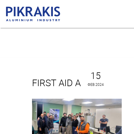
15
FIRST AID A
ΦΕΒ 2024