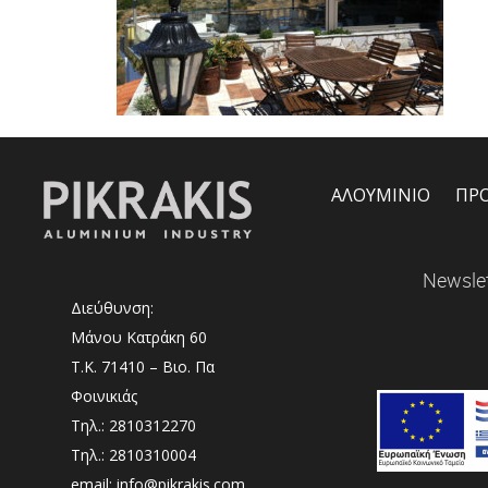
ΑΛΟΥΜΙΝΙΟ
ΠΡ
Newslet
Διεύθυνση:
Μάνου Κατράκη 60
Τ.Κ. 71410 – Βιο. Πα
Φοινικιάς
Τηλ.: 2810312270
Τηλ.: 2810310004
email: info@pikrakis.com