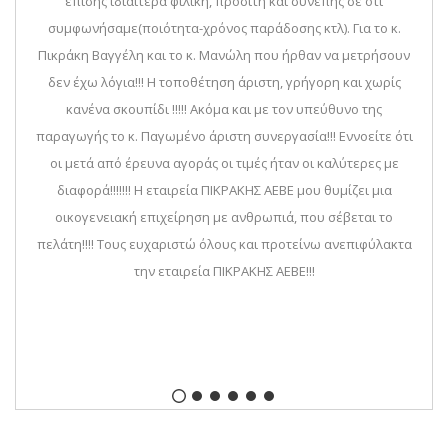
επίσης ιδιαίτερα φιλική, προσιτή και συνεπής σε ότι
συμφωνήσαμε(ποιότητα-χρόνος παράδοσης κτλ). Για το κ.
Πικράκη Βαγγέλη και το κ. Μανώλη που ήρθαν να μετρήσουν
δεν έχω λόγια!!! Η τοποθέτηση άριστη, γρήγορη και χωρίς
κανένα σκουπίδι !!!!! Ακόμα και με τον υπεύθυνο της
παραγωγής το κ. Παγωμένο άριστη συνεργασία!!! Εννοείτε ότι
οι μετά από έρευνα αγοράς οι τιμές ήταν οι καλύτερες με
διαφορά!!!!!!! Η εταιρεία ΠΙΚΡΑΚΗΣ ΑΕΒΕ μου θυμίζει μια
οικογενειακή επιχείρηση με ανθρωπιά, που σέβεται το
πελάτη!!!! Τους ευχαριστώ όλους και προτείνω ανεπιφύλακτα
την εταιρεία ΠΙΚΡΑΚΗΣ ΑΕΒΕ!!!