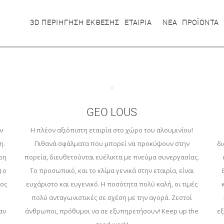
3D ΠΕΡΙΗΓΗΣΗ ΕΚΘΕΣΗΣ
ΕΤΑΙΡΙΑ
ΝΕΑ
ΠΡΟΪΟΝΤΑ
GEO LOUS
ν
Η πλέον αξιόπιστη εταιρία στο χώρο του αλουμινίου!
η.
Πιθανά σφάλματα που μπορεί να προκύψουν στην
δι
ερη
πορεία, διευθετούνται ευέλικτα με πνεύμα συνεργασίας.
 ο
Το προσωπικό, και το κλίμα γενικά στην εταιρία, είναι
μος
ευχάριστο και ευγενικό. Η ποσότητα πολύ καλή, οι τιμές
πολύ ανταγωνιστικές σε σχέση με την αγορά. Ζεστοί
αν
άνθρωποι, πρόθυμοι να σε εξυπηρετήσουν! Keep up the
εξ