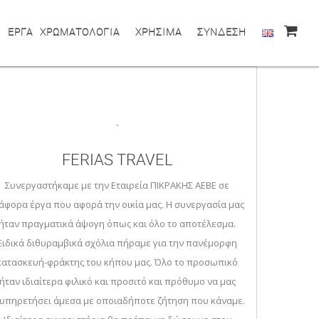
ΕΡΓΑ
ΧΡΩΜΑΤΟΛΟΓΙΑ
ΧΡΗΣΙΜΑ
ΣΥΝΔΕΣΗ
FERIAS TRAVEL
KR
Συνεργαστήκαμε με την Εταιρεία ΠΙΚΡΑΚΗΣ ΑΕΒΕ σε
A profe
άφορα έργα που αφορά την οικία μας. Η συνεργασία μας
ήταν πραγματικά άψογη όπως και όλο το αποτέλεσμα.
Ειδικά διθυραμβικά σχόλια πήραμε για την πανέμορφη
κατασκευή-φράκτης του κήπου μας. Όλο το προσωπικό
ήταν ιδιαίτερα φιλικό και προσιτό και πρόθυμο να μας
υπηρετήσει άμεσα με οποιαδήποτε ζήτηση που κάναμε.