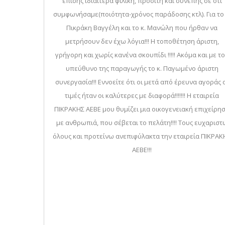
επίσης ιδιαίτερα φιλική, προσιτή και συνεπής σε ότι
συμφωνήσαμε(ποιότητα-χρόνος παράδοσης κτλ). Για το 
Πικράκη Βαγγέλη και το κ. Μανώλη που ήρθαν να
μετρήσουν δεν έχω λόγια!!! Η τοποθέτηση άριστη,
γρήγορη και χωρίς κανένα σκουπίδι !!!!! Ακόμα και με τ
υπεύθυνο της παραγωγής το κ. Παγωμένο άριστη
συνεργασία!!! Εννοείτε ότι οι μετά από έρευνα αγοράς 
τιμές ήταν οι καλύτερες με διαφορά!!!!!!! Η εταιρεία
ΠΙΚΡΑΚΗΣ ΑΕΒΕ μου θυμίζει μια οικογενειακή επιχείρη
με ανθρωπιά, που σέβεται το πελάτη!!!! Τους ευχαριστ
όλους και προτείνω ανεπιφύλακτα την εταιρεία ΠΙΚΡΑΚ
ΑΕΒΕ!!!