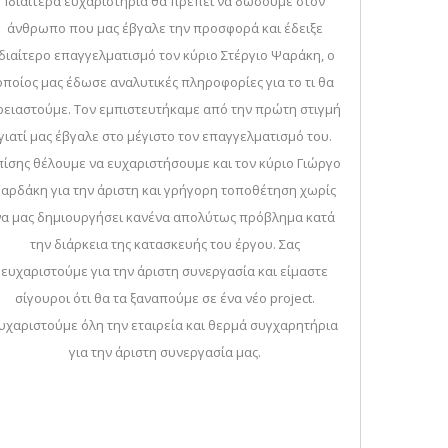
Ιδιαίτερα ευχαριστήρια θα πρέπει να δώσουμε στον
άνθρωπο που μας έβγαλε την προσφορά και έδειξε
ιδιαίτερο επαγγελματισμό τον κύριο Στέργιο Ψαράκη, ο
οποίος μας έδωσε αναλυτικές πληροφορίες για το τι θα
ρειαστούμε. Τον εμπιστευτήκαμε από την πρώτη στιγμή
γιατί μας έβγαλε στο μέγιστο τον επαγγελματισμό του.
πίσης θέλουμε να ευχαριστήσουμε και τον κύριο Γιώργο
αρδάκη για την άριστη και γρήγορη τοποθέτηση χωρίς
να μας δημιουργήσει κανένα απολύτως πρόβλημα κατά
την διάρκεια της κατασκευής του έργου. Σας
ευχαριστούμε για την άριστη συνεργασία και είμαστε
σίγουροι ότι θα τα ξαναπούμε σε ένα νέο project.
υχαριστούμε όλη την εταιρεία και θερμά συγχαρητήρια
για την άριστη συνεργασία μας.