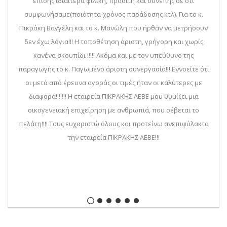
επίσης ιδιαίτερα φιλική, προσιτή και συνεπής σε ότι
συμφωνήσαμε(ποιότητα-χρόνος παράδοσης κτλ). Για το κ.
Πικράκη Βαγγέλη και το κ. Μανώλη που ήρθαν να μετρήσουν
δεν έχω λόγια!!! Η τοποθέτηση άριστη, γρήγορη και χωρίς
κανένα σκουπίδι !!!!! Ακόμα και με τον υπεύθυνο της
παραγωγής το κ. Παγωμένο άριστη συνεργασία!!! Εννοείτε ότι
οι μετά από έρευνα αγοράς οι τιμές ήταν οι καλύτερες με
διαφορά!!!!!!! Η εταιρεία ΠΙΚΡΑΚΗΣ ΑΕΒΕ μου θυμίζει μια
οικογενειακή επιχείρηση με ανθρωπιά, που σέβεται το
πελάτη!!!! Τους ευχαριστώ όλους και προτείνω ανεπιφύλακτα
την εταιρεία ΠΙΚΡΑΚΗΣ ΑΕΒΕ!!!