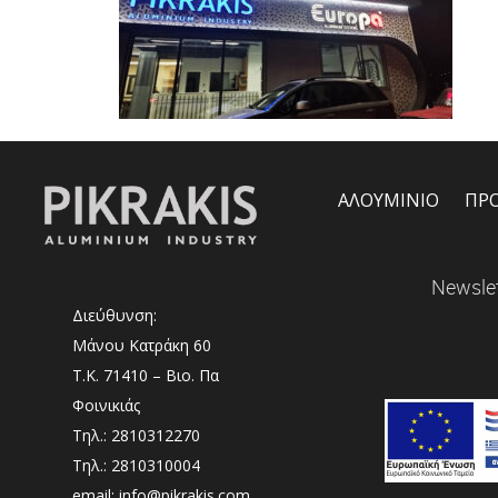
ΑΛΟΥΜΙΝΙΟ
ΠΡ
Newslet
Διεύθυνση:
Μάνου Κατράκη 60
Τ.Κ. 71410 – Βιο. Πα
Φοινικιάς
Τηλ.: 2810312270
Τηλ.: 2810310004
email: info@pikrakis.com