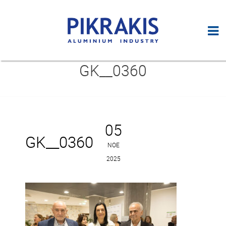
GK__0360
05
GK__0360
ΝΟΈ
2025