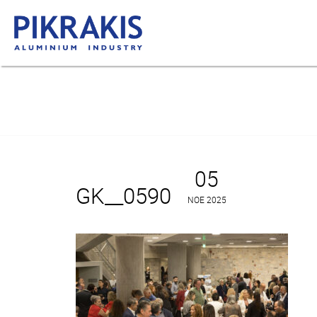
05
GK__0590
ΝΟΈ 2025