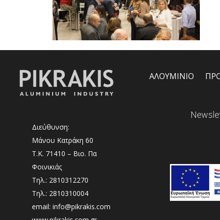
ΑΛΟΥΜΙΝΙΟ
ΠΡ
Newslet
Διεύθυνση:
Μάνου Κατράκη 60
Τ.Κ. 71410 – Βιο. Πα
Φοινικιάς
Τηλ.: 2810312270
Τηλ.: 2810310004
email: info@pikrakis.com
www.pikrakis.com.gr