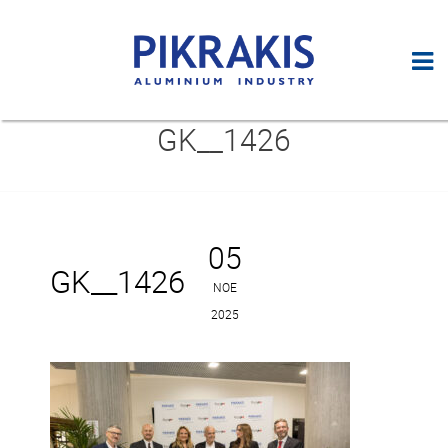
GK__1426
05
GK__1426
ΝΟΈ
2025