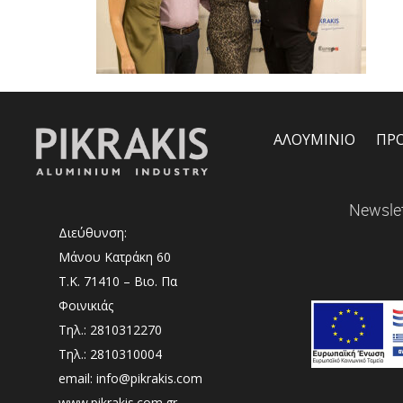
ΑΛΟΥΜΙΝΙΟ
ΠΡ
Newslet
Διεύθυνση:
Μάνου Κατράκη 60
Τ.Κ. 71410 – Βιο. Πα
Φοινικιάς
Τηλ.: 2810312270
Τηλ.: 2810310004
email: info@pikrakis.com
www.pikrakis.com.gr