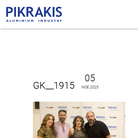
05
GK__1915
ΝΟΈ 2025