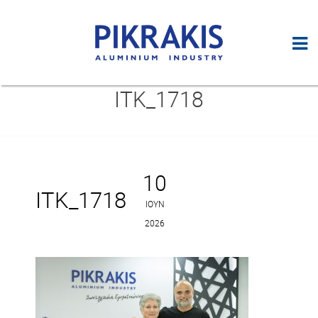
ITK_1718
10
ITK_1718
ΙΟΎΝ
2026