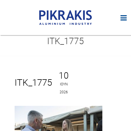
ITK_1775
10
ITK_1775
ΙΟΎΝ
2026