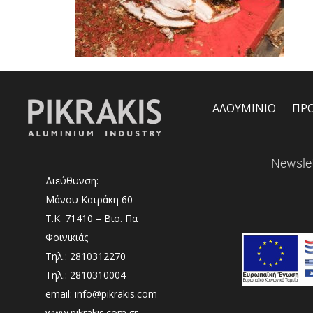
ΑΛΟΥΜΙΝΙΟ
ΠΡ
Newslet
Διεύθυνση:
Μάνου Κατράκη 60
Τ.Κ. 71410 – Βιο. Πα
Φοινικιάς
Τηλ.: 2810312270
Τηλ.: 2810310004
email: info@pikrakis.com
www.pikrakis.com.gr