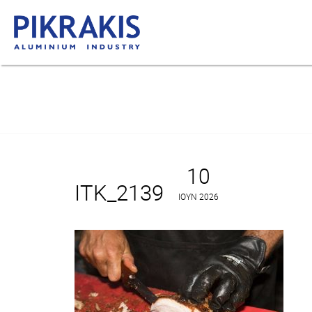
10
ITK_2139
ΙΟΎΝ 2026