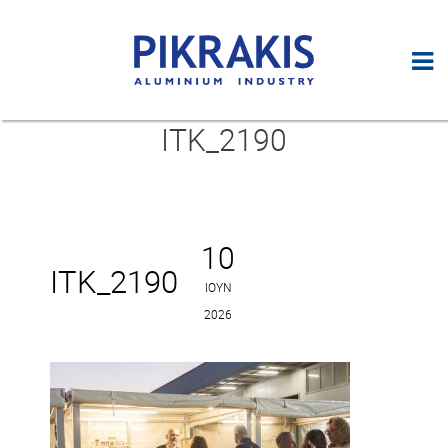
ITK_2190
10
ITK_2190
ΙΟΎΝ
2026