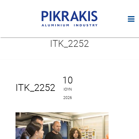
ITK_2252
10
ITK_2252
ΙΟΎΝ
2026