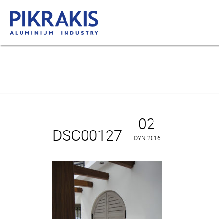
02
DSC00127
ΙΟΎΝ 2016