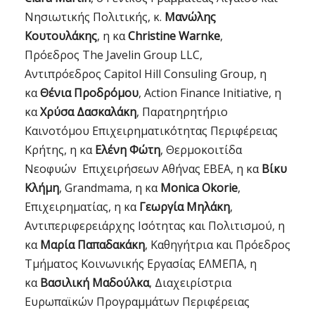
Νησιωτικής Πολιτικής, κ.
Μανώλης
Κουτουλάκης
, η κα
Christine Warnke
,
Πρόεδρος The Javelin Group LLC,
Αντιπρόεδρος Capitol Hill Consuling Group, η
κα
Θένια Προδρόμου
, Action Finance Initiative, η
κα
Χρύσα Δασκαλάκη
, Παρατηρητήριο
Καινοτόμου Επιχειρηματικότητας Περιφέρειας
Κρήτης, η κα
Ελένη Φώτη
, Θερμοκοιτίδα
Νεοφυών Επιχειρήσεων Αθήνας EBEA, η κα
Βίκυ
Κλήμη
, Grandmama, η κα
Monica Okorie
,
Επιχειρηματίας, η κα
Γεωργία Μηλάκη
,
Αντιπεριφερειάρχης Ισότητας και Πολιτισμού, η
κα
Μαρία Παπαδακάκη
, Καθηγήτρια και Πρόεδρος
Τμήματος Κοινωνικής Εργασίας ΕΛΜΕΠΑ, η
κα
Βασιλική Μαδούλκα
, Διαχειρίστρια
Ευρωπαϊκών Προγραμμάτων Περιφέρειας