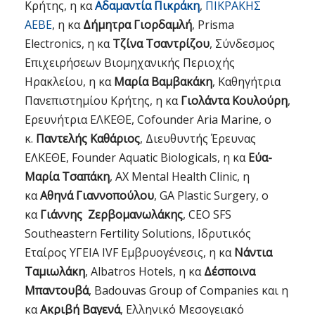
Κρήτης, η κα
Αδαμαντία Πικράκη
,
ΠΙΚΡΑΚΗΣ
ΑΕΒΕ
, η κα
Δήμητρα Γιορδαμλή
, Prisma
Electronics, η κα
Τζίνα Τσαντρίζου
, Σύνδεσμος
Επιχειρήσεων Βιομηχανικής Περιοχής
Ηρακλείου, η κα
Μαρία Βαμβακάκη
, Καθηγήτρια
Πανεπιστημίου Κρήτης, η κα
Γιολάντα Κουλούρη
,
Ερευνήτρια ΕΛΚΕΘΕ, Cofounder Aria Marine, ο
κ.
Παντελής Καθάριος
, Διευθυντής Έρευνας
ΕΛΚΕΘΕ, Founder Aquatic Biologicals, η κα
Εύα-
Μαρία Τσαπάκη
, AX Mental Health Clinic, η
κα
Αθηνά Γιαννοπούλου
, GA Plastic Surgery, ο
κα
Γιάννης Ζερβομανωλάκης
, CEO SFS
Southeastern Fertility Solutions, Ιδρυτικός
Εταίρος ΥΓΕΙΑ IVF Εμβρυογένεσις, η κα
Νάντια
Ταμιωλάκη
, Albatros Hotels, η κα
Δέσποινα
Μπαντουβά
, Badouvas Group of Companies και η
κα
Ακριβή Βαγενά
, Ελληνικό Μεσογειακό