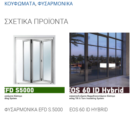
ΚΟΥΦΩΜΑΤΑ
,
ΦΥΣΑΡΜΟΝΙΚΑ
ποσότητα
ΣΧΕΤΙΚΆ ΠΡΟΪΌΝΤΑ
ΦΥΣΑΡΜΟΝΙΚΑ EFD S.5000
EOS 60 ID HYBRID