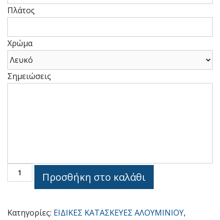
Πλάτος
Ύψος
Χρώμα
Σημειώσεις
Ύψος
ΦΥΣΑΡΜΟΝΙΚΑ
Προσθήκη στο καλάθι
EFD
77
Hybrid
Κατηγορίες:
ΕΙΔΙΚΕΣ ΚΑΤΑΣΚΕΥΕΣ ΑΛΟΥΜΙΝΙΟΥ
,