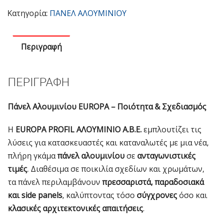
Inox
Κατηγορία:
ΠΑΝΕΛ ΑΛΟΥΜΙΝΙΟΥ
DP-
44-
Περιγραφή
4103
ποσότητα
ΠΕΡΙΓΡΑΦΉ
Πάνελ Αλουμινίου EUROPA – Ποιότητα & Σχεδιασμός
Η
EUROPA PROFIL ΑΛΟΥΜΙΝΙΟ Α.Β.Ε.
εμπλουτίζει τις
λύσεις για κατασκευαστές και καταναλωτές με μια νέα,
πλήρη γκάμα
πάνελ αλουμινίου
σε
ανταγωνιστικές
τιμές
. Διαθέσιμα σε ποικιλία σχεδίων και χρωμάτων,
τα πάνελ περιλαμβάνουν
πρεσσαριστά, παραδοσιακά
και side panels
, καλύπτοντας τόσο
σύγχρονες
όσο και
κλασικές αρχιτεκτονικές απαιτήσεις
.