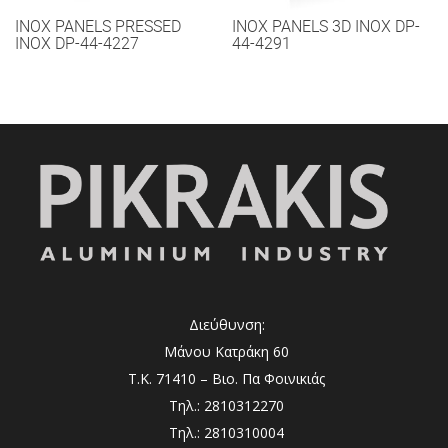
INOX PANELS PRESSED
INOX PANELS 3D INOX DP-
INOX DP-44-4227
44-4291
Διεύθυνση:
Μάνου Κατράκη 60
Τ.Κ. 71410 – Βιο. Πα Φοινικιάς
Τηλ.: 2810312270
Τηλ.: 2810310004