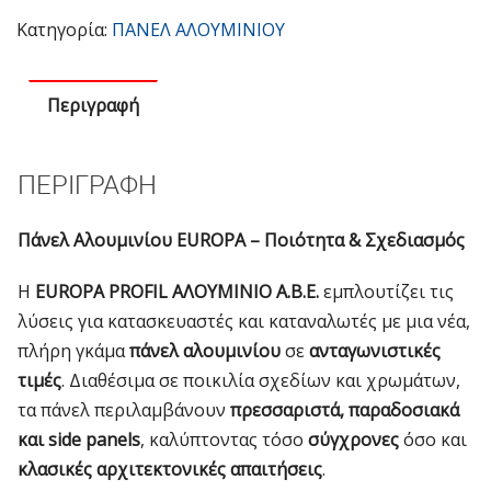
Inox
Κατηγορία:
ΠΑΝΕΛ ΑΛΟΥΜΙΝΙΟΥ
DP-
44-
Περιγραφή
4207
ποσότητα
ΠΕΡΙΓΡΑΦΉ
Πάνελ Αλουμινίου EUROPA – Ποιότητα & Σχεδιασμός
Η
EUROPA PROFIL ΑΛΟΥΜΙΝΙΟ Α.Β.Ε.
εμπλουτίζει τις
λύσεις για κατασκευαστές και καταναλωτές με μια νέα,
πλήρη γκάμα
πάνελ αλουμινίου
σε
ανταγωνιστικές
τιμές
. Διαθέσιμα σε ποικιλία σχεδίων και χρωμάτων,
τα πάνελ περιλαμβάνουν
πρεσσαριστά, παραδοσιακά
και side panels
, καλύπτοντας τόσο
σύγχρονες
όσο και
κλασικές αρχιτεκτονικές απαιτήσεις
.