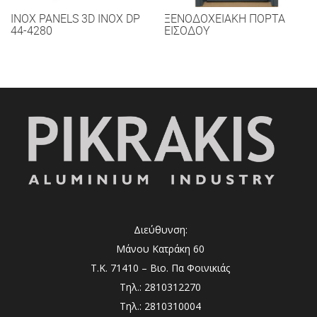
INOX PANELS 3D INOX DP
ΞΕΝΟΔΟΧΕΙΑΚΉ ΠΌΡΤΑ
44-4280
ΕΙΣΌΔΟΥ
Διεύθυνση:
Μάνου Κατράκη 60
Τ.Κ. 71410 – Βιο. Πα Φοινικιάς
Τηλ.: 2810312270
Τηλ.: 2810310004