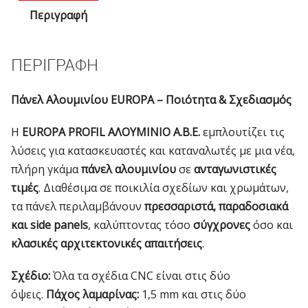
44-
Περιγραφή
2312
ποσότητα
ΠΕΡΙΓΡΑΦΉ
Πάνελ Αλουμινίου EUROPA – Ποιότητα & Σχεδιασμός
Η
EUROPA PROFIL ΑΛΟΥΜΙΝΙΟ Α.Β.Ε.
εμπλουτίζει τις
λύσεις για κατασκευαστές και καταναλωτές με μια νέα,
πλήρη γκάμα
πάνελ αλουμινίου
σε
ανταγωνιστικές
τιμές
. Διαθέσιμα σε ποικιλία σχεδίων και χρωμάτων,
τα πάνελ περιλαμβάνουν
πρεσσαριστά, παραδοσιακά
και side panels
, καλύπτοντας τόσο
σύγχρονες
όσο και
κλασικές αρχιτεκτονικές απαιτήσεις
.
Σχέδιο:
Όλα τα σχέδια CNC είναι στις δύο
όψεις.
Πάχος λαμαρίνας:
1,5 mm και στις δύο