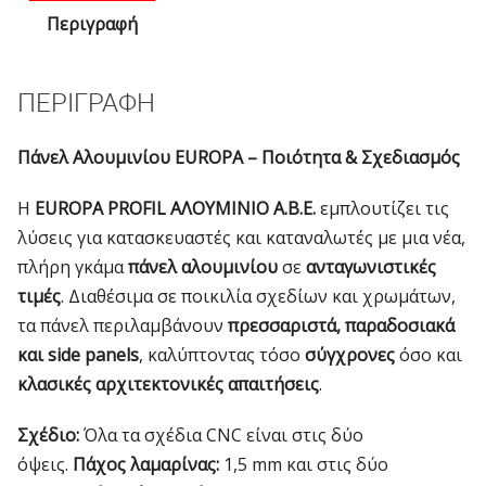
44-
Περιγραφή
3748
ποσότητα
ΠΕΡΙΓΡΑΦΉ
Πάνελ Αλουμινίου EUROPA – Ποιότητα & Σχεδιασμός
Η
EUROPA PROFIL ΑΛΟΥΜΙΝΙΟ Α.Β.Ε.
εμπλουτίζει τις
λύσεις για κατασκευαστές και καταναλωτές με μια νέα,
πλήρη γκάμα
πάνελ αλουμινίου
σε
ανταγωνιστικές
τιμές
. Διαθέσιμα σε ποικιλία σχεδίων και χρωμάτων,
τα πάνελ περιλαμβάνουν
πρεσσαριστά, παραδοσιακά
και side panels
, καλύπτοντας τόσο
σύγχρονες
όσο και
κλασικές αρχιτεκτονικές απαιτήσεις
.
Σχέδιο:
Όλα τα σχέδια CNC είναι στις δύο
όψεις.
Πάχος λαμαρίνας:
1,5 mm και στις δύο