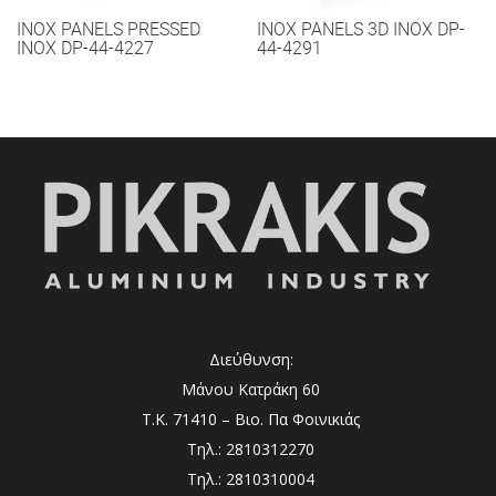
INOX PANELS PRESSED
INOX PANELS 3D INOX DP-
INOX DP-44-4227
44-4291
Διεύθυνση:
Μάνου Κατράκη 60
Τ.Κ. 71410 – Βιο. Πα Φοινικιάς
Τηλ.: 2810312270
Τηλ.: 2810310004