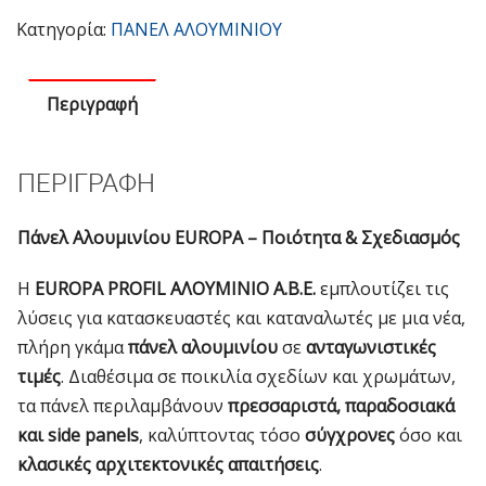
Inox
Κατηγορία:
ΠΑΝΕΛ ΑΛΟΥΜΙΝΙΟΥ
DP-
44-
Περιγραφή
4181
ποσότητα
ΠΕΡΙΓΡΑΦΉ
Πάνελ Αλουμινίου EUROPA – Ποιότητα & Σχεδιασμός
Η
EUROPA PROFIL ΑΛΟΥΜΙΝΙΟ Α.Β.Ε.
εμπλουτίζει τις
λύσεις για κατασκευαστές και καταναλωτές με μια νέα,
πλήρη γκάμα
πάνελ αλουμινίου
σε
ανταγωνιστικές
τιμές
. Διαθέσιμα σε ποικιλία σχεδίων και χρωμάτων,
τα πάνελ περιλαμβάνουν
πρεσσαριστά, παραδοσιακά
και side panels
, καλύπτοντας τόσο
σύγχρονες
όσο και
κλασικές αρχιτεκτονικές απαιτήσεις
.