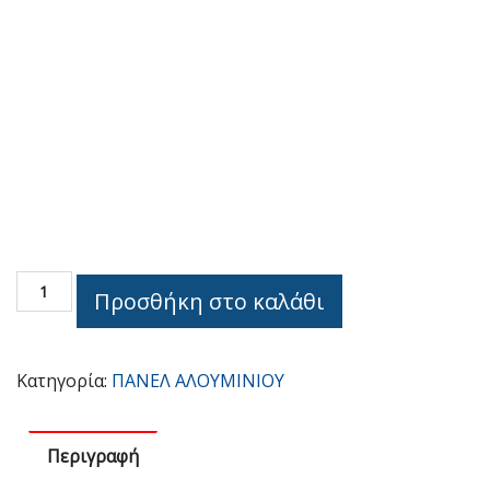
OPTIMUM
Προσθήκη στο καλάθι
CNC
DP-
44-
Κατηγορία:
ΠΑΝΕΛ ΑΛΟΥΜΙΝΙΟΥ
4690
ποσότητα
Περιγραφή